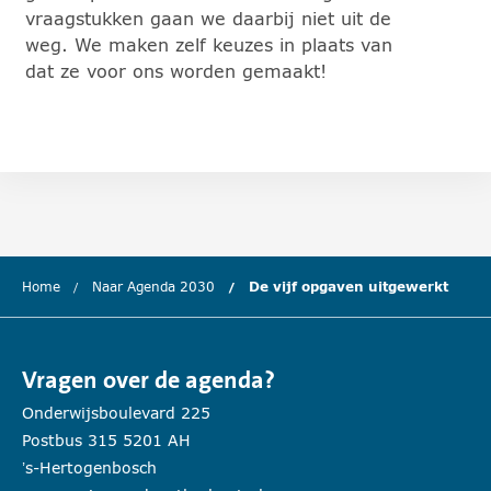
vraagstukken gaan we daarbij niet uit de
weg. We maken zelf keuzes in plaats van
dat ze voor ons worden gemaakt!
Home
Naar Agenda 2030
De vijf opgaven uitgewerkt
(huid
Vragen over de agenda?
Onderwijsboulevard 225
Postbus 315 5201 AH
’s-Hertogenbosch